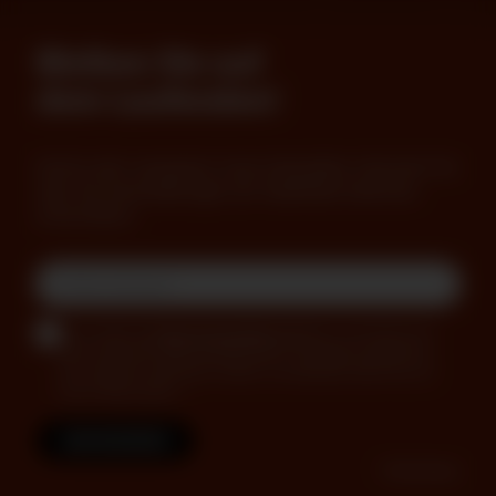
widerrufen können.
Bleiben Sie auf
dem Laufenden!
Nichts mehr verpassen! Unser Newsletter informiert Sie
über die Veranstaltungen der Stadthalle Osterholz-
Scharmbeck.
Ja, ich habe die
Datenschutzerklärung
gelesen und stimme der
darin benannten Daten­verarbeitung zu. Die Datenverarbeitung
kann jederzeit widerrufen werden, zum Beispiel indem Sie uns
eine E-Mail senden. *
ABONNIEREN
* Pflichtfelder