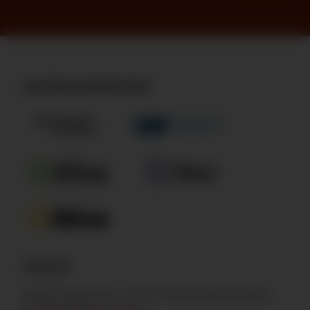
KOOPERATIONSPARTNER
ANFAHRT
Jacob-Frerichs-Str. 1, 27711 Osterholz‑Scharmbeck
Auf Google Maps anzeigen