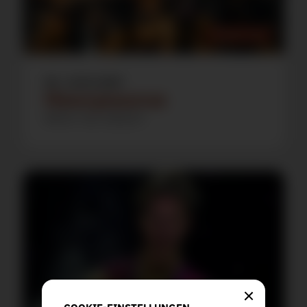
FAMILIEN-EVENT
SO., 10.01.2027
Heavysaurus
METAL Tour 2026/27
MEHR INFOS